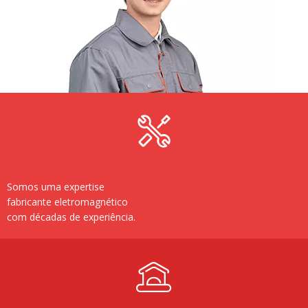
Somos uma expertise
fabricante eletromagnético
com décadas de experiência.